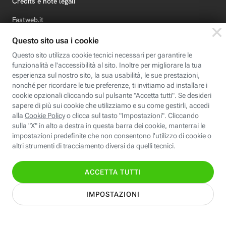
Credits e note legali
Fastweb.it
Formazione
Fastweb Digital Academy
STEP FuturAbility District
Insieme, siamo futuro
© Fastweb SpA 2026 - P.IVA 12878470157
Informativa
Cookie
Modifica
Dichiarazione di
Privacy
Policy
preferenze cookie
Accessibilità