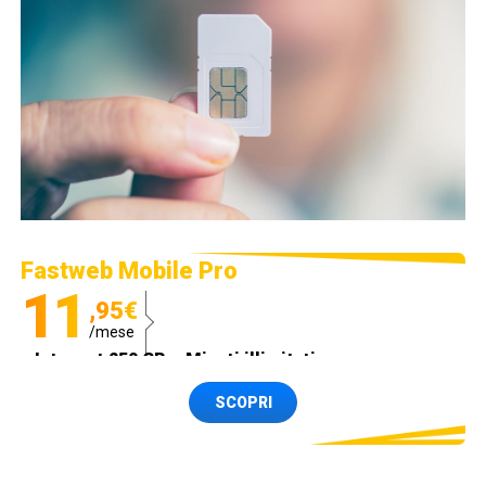
Fastweb Mobile Pro
11
,95€
/mese
Internet 250 GB e Minuti illimitati
Spedizione SIM GRATIS
SCOPRI