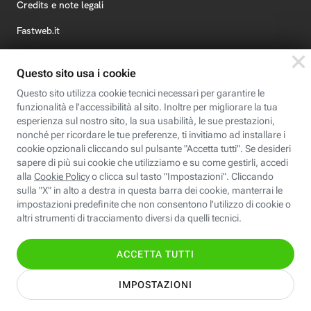
Credits e note legali
Fastweb.it
Formazione
Fastweb Digital Academy
STEP FuturAbility District
Insieme, siamo futuro
© Fastweb SpA 2026 - P.IVA 12878470157
Informativa
Cookie
Modifica
Dichiarazione di
Privacy
Policy
preferenze cookie
Accessibilità