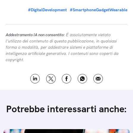
#DigitalDevelopment
#SmartphoneGadgetWearable
Addestramento IA non consentito:
É assolutamente vietato
l’utilizzo del contenuto di questa pubblicazione, in qualsiasi
forma o modalità, per addestrare sistemi e piattaforme di
intelligenza artificiale generativa. I contenuti sono coperti da
copyright.
Potrebbe interessarti anche: