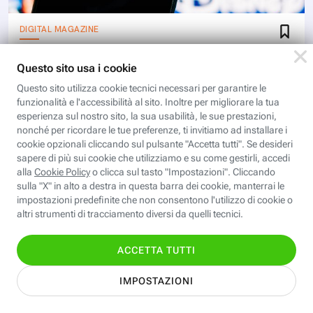
DIGITAL MAGAZINE
Perché Disney+ ha rimosso 4K e
HDR dall’abbonamento Premium in
Italia
Disney+ ha rimosso il 4K e l’HDR dall’abbonamento
Premium anche in Italia. Ecco perché è successo e
cosa cambia per gli abbonati alla piattaforma di
streaming
Scopri i corsi gratuiti della
Fastweb Digital Academy