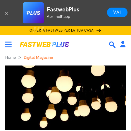
FastwebPlus
VAI
Apri nell'app
OFFERTA FASTWEB PER LA TUA CASA
Home
Digital Magazine