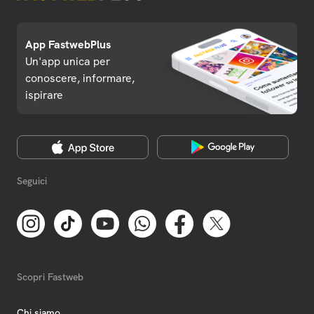
App FastwebPlus
Un'app unica per
conoscere, informare,
ispirare
Seguici
Scopri Fastweb
Chi siamo