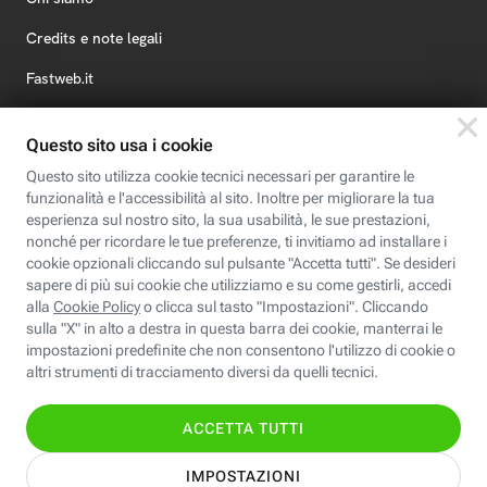
Credits e note legali
Fastweb.it
Formazione
Fastweb Digital Academy
STEP FuturAbility District
Insieme, siamo futuro
© Fastweb SpA 2026 - P.IVA 12878470157
Informativa
Cookie
Modifica
Dichiarazione di