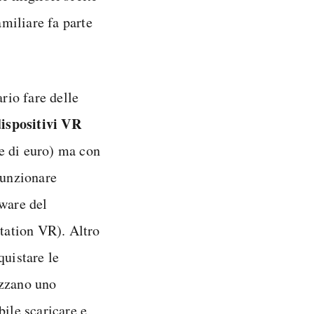
amiliare fa parte
rio fare delle
ispositivi VR
e di euro) ma con
funzionare
dware del
Station VR). Altro
quistare le
lizzano uno
ile scaricare e