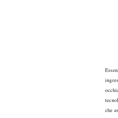
Essen
ingre
occhi
tecnol
che a