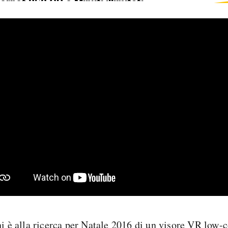
ternet 250 GB e Minuti illimitati
edizione SIM GRATIS
hi è alla ricerca per Natale 2016 di un visore VR low-