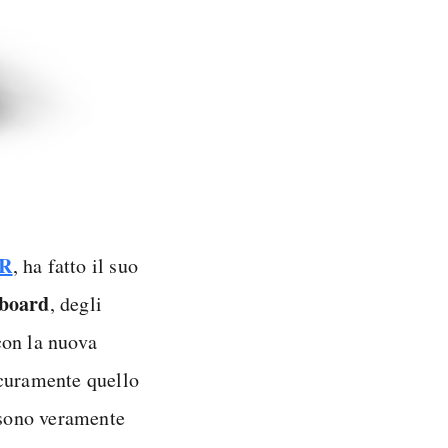
VR
, ha fatto il suo
board
, degli
con la nuova
curamente quello
e sono veramente