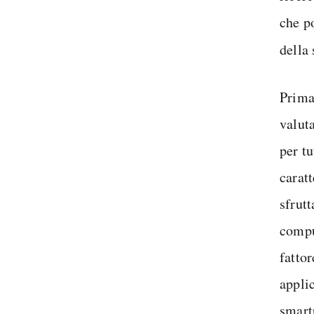
che po
della
Prima 
valut
per tu
carat
sfrut
compu
fatto
applic
smart