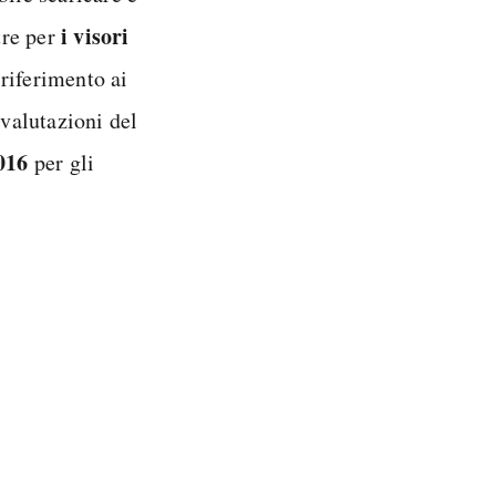
i visori
tre per
riferimento ai
 valutazioni del
2016
per gli