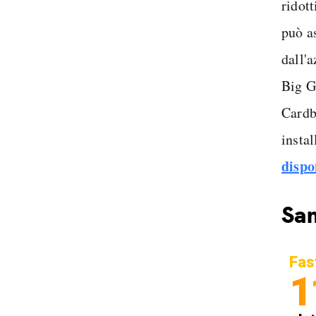
ridott
può a
dall'a
Big G
Cardb
insta
dispo
Sa
Fas
1