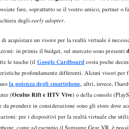
ssiate fare, soprattutto se il vostro amico, partner o f
 schiera degli
early adopter
.
di acquistare un visore per la realtà virtuale è necessa
d
azioni: in primis il budget, sul mercato sono presenti
Google Cardboard
tte le tasche (il
costa poche decin
teristiche profondamente differenti. Alcuni visori per 
la potenza degli smartphone
tano
, altri, invece, l'har
Oculus Rift e HTV Vive
ter (
) o della console (Play
re da prendere in considerazione sono gli store dove ac
azioni: per i dispositivi per la realtà virtuale che uti
phone, come ad esempio il Samsung Gear VR, è possib