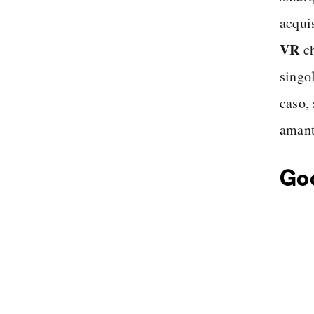
acqui
VR
ch
singol
caso,
amant
Go