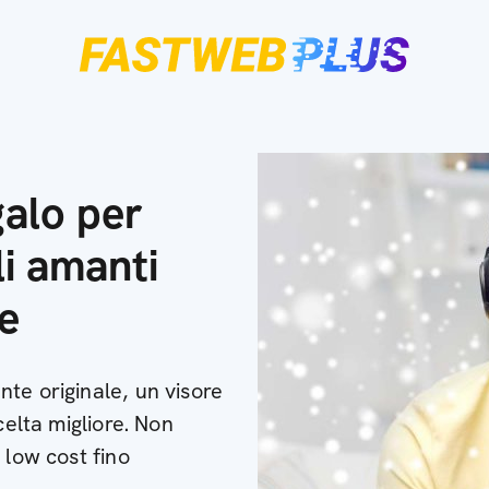
galo per
i amanti
le
te originale, un visore
celta migliore. Non
 low cost fino