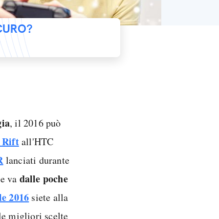
ICURO?
gia
, il 2016 può
 Rift
all'HTC
R
lanciati durante
dalle poche
he va
le 2016
siete alla
e migliori scelte