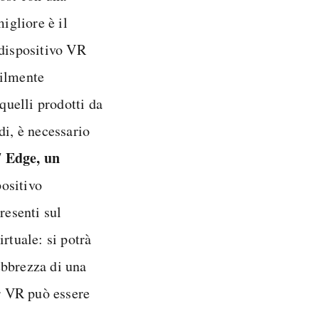
igliore è il
 dispositivo VR
cilmente
uelli prodotti da
di, è necessario
 Edge, un
positivo
resenti sul
rtuale: si potrà
ebbrezza di una
r VR può essere