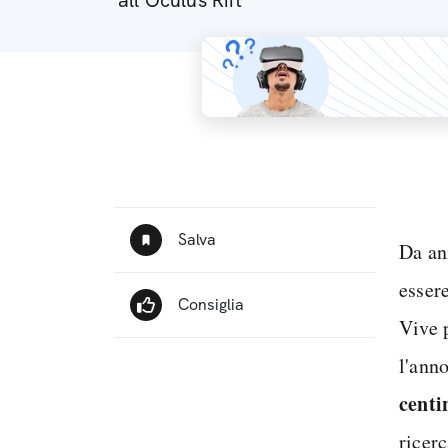
all'Oculus Rift
Da an
esser
Vive 
l'anno
centi
ricer