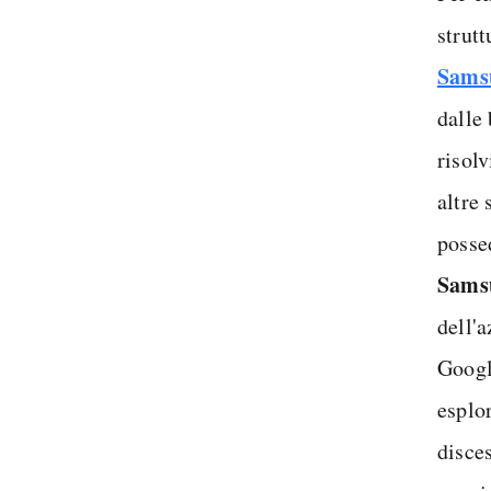
strutt
Sams
dalle
risol
altre
posse
Sams
dell'a
Google
esplo
disce