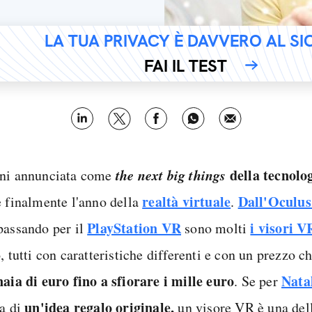
LA TUA PRIVACY È DAVVERO AL S
FAI IL TEST
the next big things
della tecnolo
ni annunciata come
realtà virtuale
Dall'Oculus
e finalmente l'anno della
.
PlayStation VR
i visori V
passando per il
sono molti
, tutti con caratteristiche differenti e con un prezzo c
naia di euro fino a sfiorare i mille euro
Nata
. Se per
un'idea regalo originale,
ca di
un visore VR è una dell