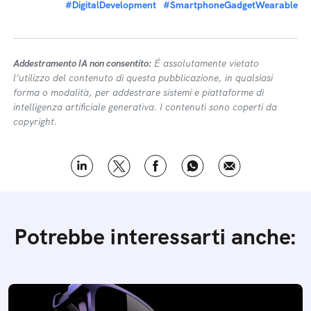
#DigitalDevelopment
#SmartphoneGadgetWearable
Addestramento IA non consentito:
É assolutamente vietato
l’utilizzo del contenuto di questa pubblicazione, in qualsiasi
forma o modalità, per addestrare sistemi e piattaforme di
intelligenza artificiale generativa. I contenuti sono coperti da
copyright.
Potrebbe interessarti anche: