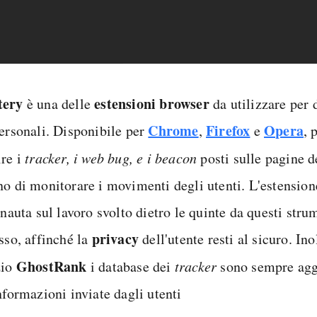
tery
estensioni browser
è una delle
da utilizzare per 
Chrome
Firefox
Opera
personali. Disponibile per
,
e
, 
ire i
tracker, i web bug, e i beacon
posti sulle pagine d
no di monitorare i movimenti degli utenti. L'estensio
rnauta sul lavoro svolto dietro le quinte da questi stru
privacy
sso, affinché la
dell'utente resti al sicuro. Ino
GhostRank
zio
i database dei
tracker
sono sempre aggi
nformazioni inviate dagli utenti