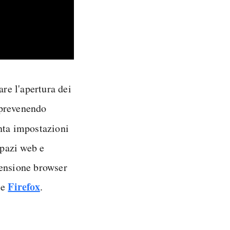
are l'apertura dei
, prevenendo
nta impostazioni
spazi web e
tensione browser
Firefox
e
.