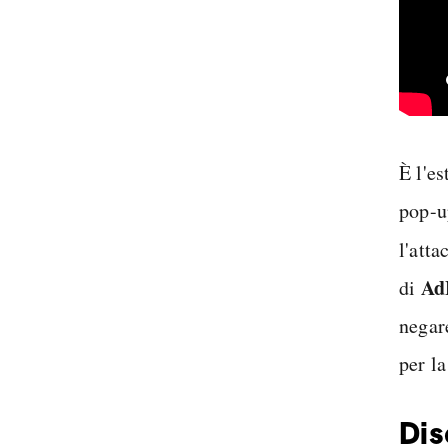
È l'es
pop-up
l'atta
Ad
di
negar
per la
Dis