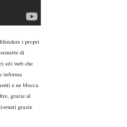
difendere i propri
permette di
ei siti web che
ne informa
menti e ne blocca
ltre, grazie al
ornati grazie