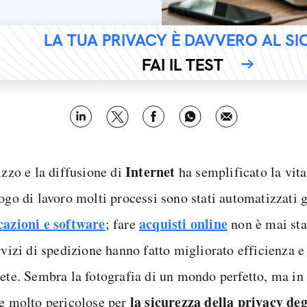
LA TUA PRIVACY È DAVVERO AL S
FAI IL TEST
Internet
izzo e la diffusione di
ha semplificato la vita
uogo di lavoro molti processi sono stati automatizzati 
cazioni e software
acquisti online
; fare
non è mai sta
rvizi di spedizione hanno fatto migliorato efficienza e
Rete. Sembra la fotografia di un mondo perfetto, ma in
la sicurezza della privacy deg
ie molto pericolose per