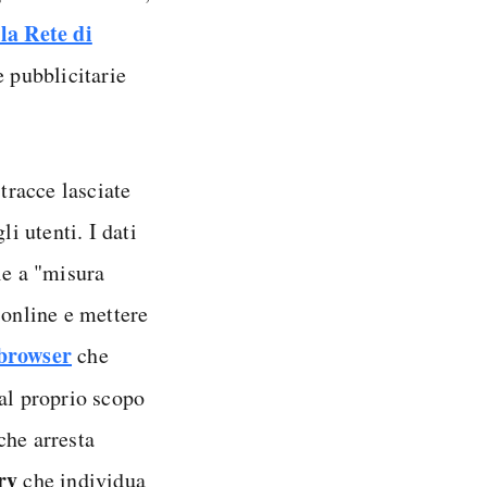
lla Rete di
e pubblicitarie
.
 tracce lasciate
i utenti. I dati
ie a "misura
 online e mettere
browser
che
al proprio scopo
che arresta
ry
che individua