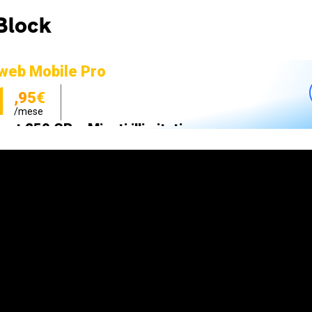
Block
web Mobile Pro
1
,95€
/mese
net 250 GB e Minuti illimitati
zione SIM GRATIS