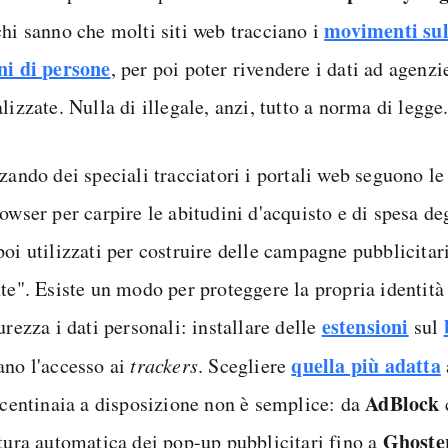
movimenti
su
chi sanno che molti siti web tracciano i
ni di persone
, per poi poter rivendere i dati ad agenzi
lizzate. Nulla di illegale, anzi, tutto a norma di legge
zando dei speciali tracciatori i portali web seguono le
owser per carpire le abitudini d'acquisto e di spesa degl
poi utilizzati per costruire delle campagne pubblicitar
nte". Esiste un modo per proteggere la propria identità
estensioni
urezza i dati personali: installare delle
sul
quella più adatta
ano l'accesso ai
trackers
. Scegliere
AdBlock
e centinaia a disposizione non è semplice: da
Ghoste
rtura automatica dei pop-up pubblicitari fino a