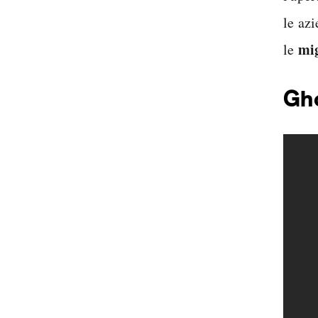
le az
mig
le
Gh