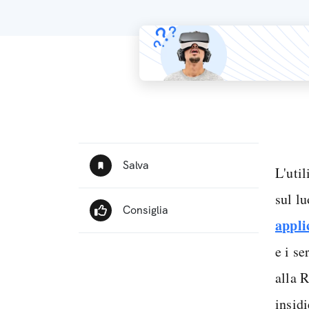
L'util
sul l
appli
e i se
alla 
insid