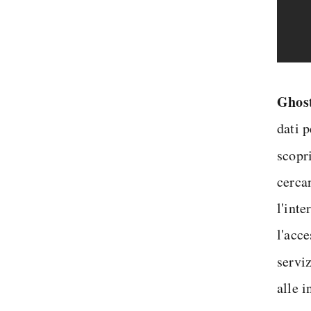
Ghos
dati 
scopr
cerca
l'inte
l'acce
servi
alle i