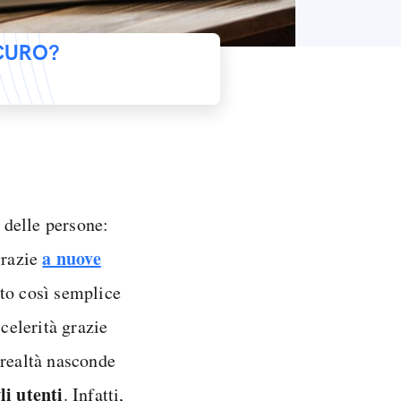
ICURO?
 delle persone:
a nuove
grazie
to così semplice
 celerità grazie
 realtà nasconde
li utenti
. Infatti,