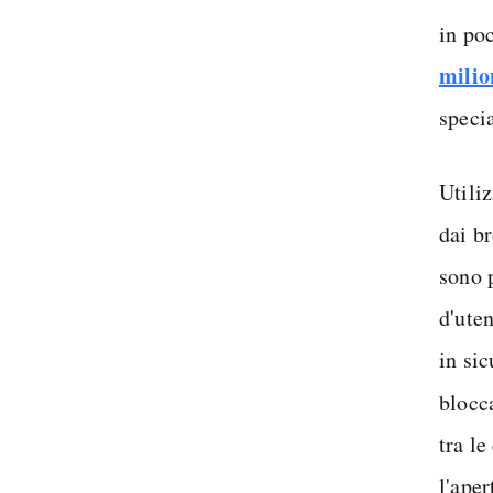
in po
milio
specia
Utiliz
dai br
sono 
d'ute
in sic
blocc
tra l
l'ape