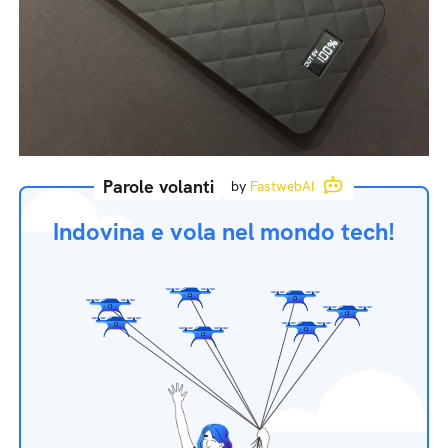
Parole volanti
by
FastwebAI
Indovina e vola nel mondo tech!