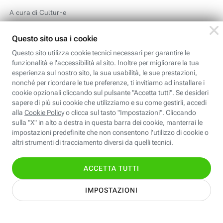
A cura di Cultur-e
#SmartphoneGadgetWearable
#SostenibilitaAmbienteInclusione
#CuriositaTech
Addestramento IA non consentito:
É assolutamente vietato
l’utilizzo del contenuto di questa pubblicazione, in qualsiasi
forma o modalità, per addestrare sistemi e piattaforme di
intelligenza artificiale generativa. I contenuti sono coperti da
copyright.