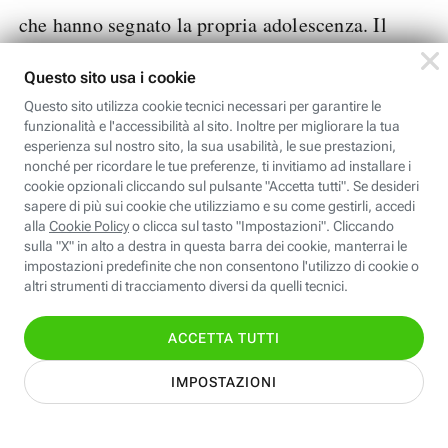
che hanno segnato la propria adolescenza. Il
Google Play
gioco è gratuito e disponibile su
Store
App Store
e
.
A cura di Cultur-e
#CuriositaTech
#SmartphoneGadgetWearable
#NuoveTecnologie
Addestramento IA non consentito:
É assolutamente vietato
l’utilizzo del contenuto di questa pubblicazione, in qualsiasi
forma o modalità, per addestrare sistemi e piattaforme di