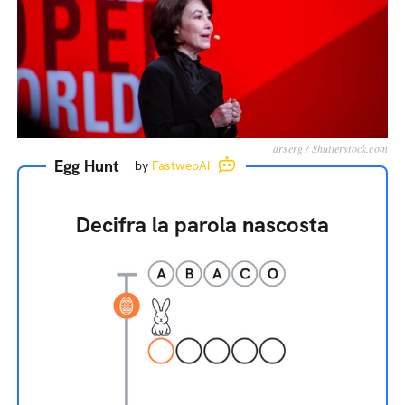
drserg / Shutterstock.com
Egg Hunt
by
FastwebAI
Decifra la parola nascosta