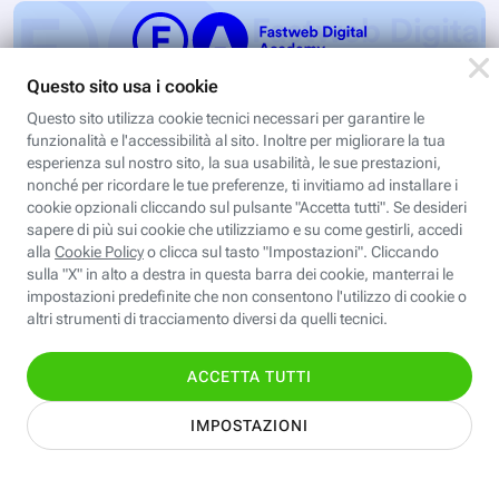
Valentina CAD: Cartamodelli
digitali
Modelli digitali apre le porte alla modellistica
digitale con il software Valentina CAD, free e
open source: partendo dall’esercizio del video…
Iscriviti