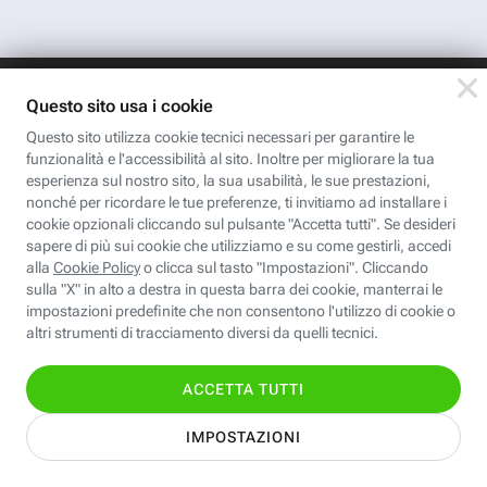
App FastwebPlus
Un'app unica per
conoscere, informare,
ispirare
Seguici