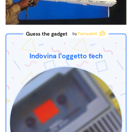
Guess the gadget
by
FastwebAI
Indovina l'oggetto tech