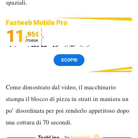
spaziali.
Fastweb Mobile Pro
11
,95€
/mese
Internet 250 GB e Minuti illimitati
Spedizione SIM GRATIS
SCOPRI
Come dimostrato dal video, il macchinario
stampa il blocco di pizza in strati in maniera un
po’ disordinata per poi renderlo appetitoso dopo
una cottura di 70 secondi.
TechLine
by
FastwebAI