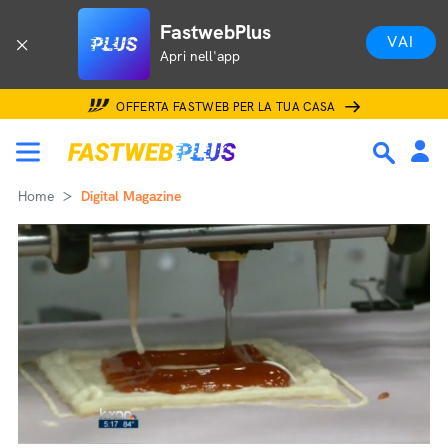
FastwebPlus
VAI
Apri nell'app
OFFERTA FASTWEB PER LA TUA CASA
Home
Digital Magazine