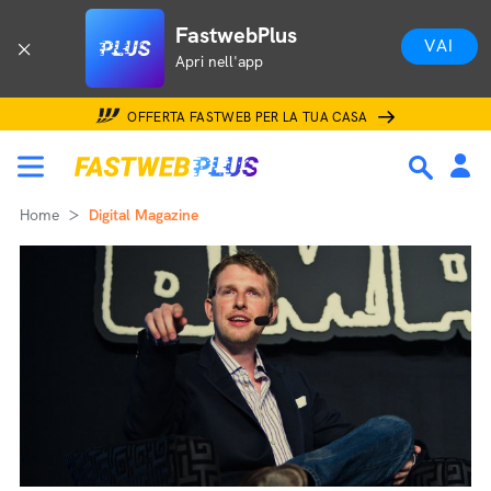
FastwebPlus
VAI
Apri nell'app
OFFERTA FASTWEB PER LA TUA CASA
Home
Digital Magazine