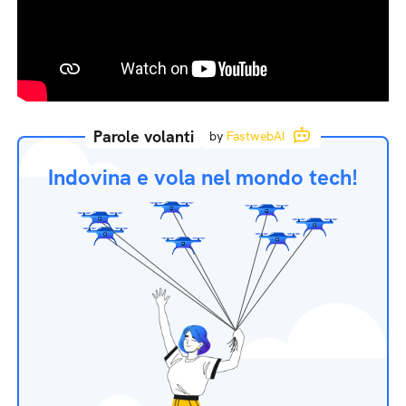
Parole volanti
by
FastwebAI
Indovina e vola nel mondo tech!