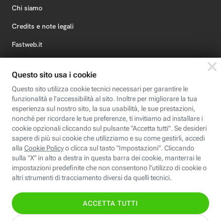
Chi siamo
Credits e note legali
Fastweb.it
Formazione
Fastweb Digital Academy
STEP FuturAbility District
Insieme, siamo futuro
© Fastweb SpA 2026 - P.IVA 12878470157
Informativa
Cookie
Modifica
Dichiarazione di