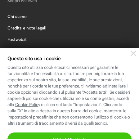
Scopri Fastweb
Chi siamo
Credits e note legali
Fastweb.it
Formazione
Fastweb Digital Academy
STEP FuturAbility District
Insieme, siamo futuro
© Fastweb SpA 2026 - P.IVA 12878470157