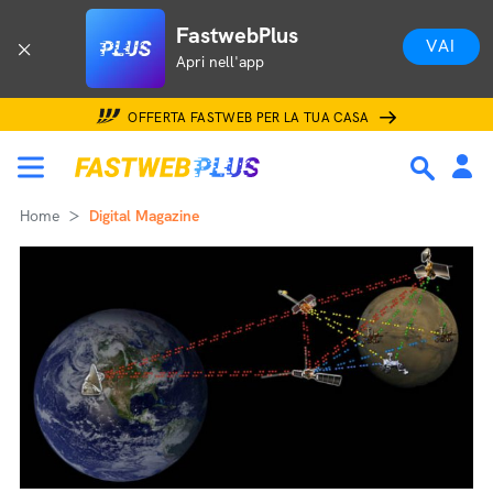
FastwebPlus
VAI
Apri nell'app
OFFERTA FASTWEB PER LA TUA CASA
Home
Digital Magazine