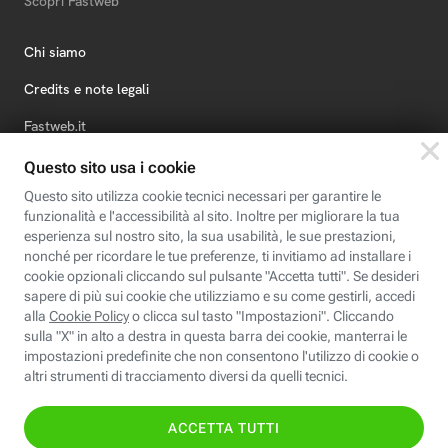
Scopri Fastweb
Chi siamo
Credits e note legali
Fastweb.it
Formazione
Fastweb Digital Academy
STEP FuturAbility District
Insieme, siamo futuro
© Fastweb SpA 2026 - P.IVA 12878470157