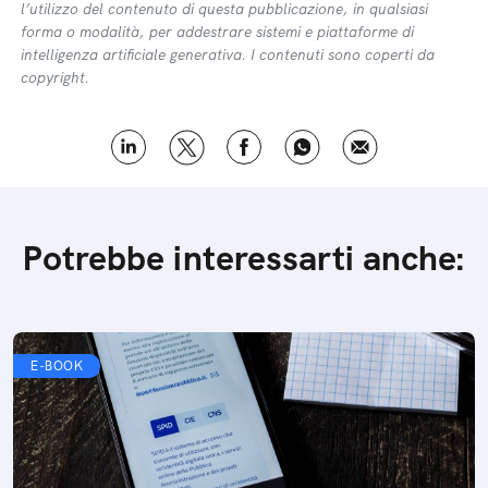
l’utilizzo del contenuto di questa pubblicazione, in qualsiasi
forma o modalità, per addestrare sistemi e piattaforme di
intelligenza artificiale generativa. I contenuti sono coperti da
copyright.
Potrebbe interessarti anche:
E-BOOK