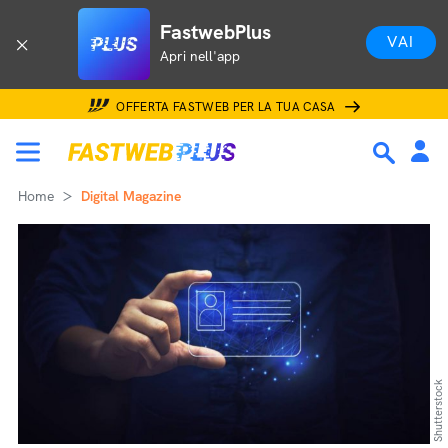
FastwebPlus
VAI
Apri nell'app
OFFERTA FASTWEB PER LA TUA CASA
Home
Digital Magazine
Shutterstock