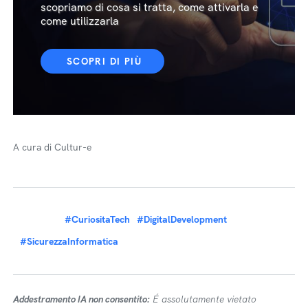
scopriamo di cosa si tratta, come attivarla e
come utilizzarla
SCOPRI DI PIÙ
A cura di Cultur-e
#CuriositaTech
#DigitalDevelopment
#SicurezzaInformatica
Addestramento IA non consentito:
É assolutamente vietato