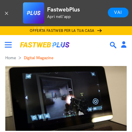
FastwebPlus
VAI
Apri nell'app
OFFERTA FASTWEB PER LA TUA CASA
Home
Digital Magazine