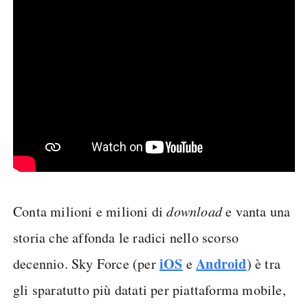
Conta milioni e milioni di
download
e vanta una
storia che affonda le radici nello scorso
iOS
Android
decennio. Sky Force (per
e
) è tra
gli sparatutto più datati per piattaforma mobile,