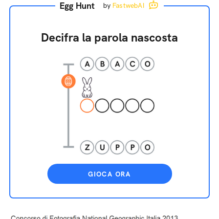
Egg Hunt
by
FastwebAI
Decifra la parola nascosta
GIOCA ORA