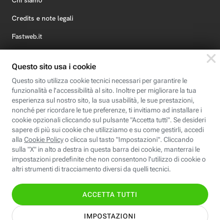
Chi siamo
Credits e note legali
Fastweb.it
Formazione
Fastweb Digital Academy
STEP FuturAbility District
Insieme, siamo futuro
© Fastweb SpA 2026 - P.IVA 12878470157
Informativa
Cookie
Modifica
Dichiarazione di