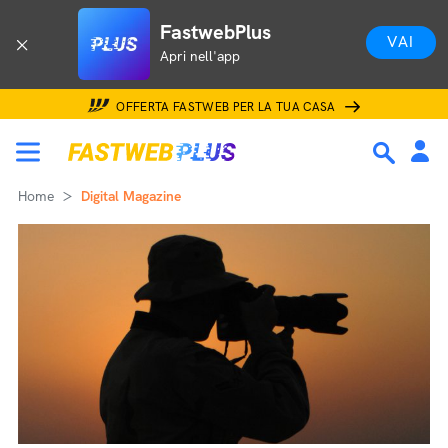
FastwebPlus
VAI
Apri nell'app
OFFERTA FASTWEB PER LA TUA CASA
Home
Digital Magazine