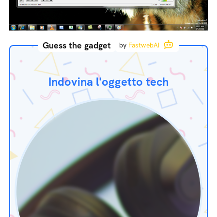
Guess the gadget
by
FastwebAI
Indovina l'oggetto tech