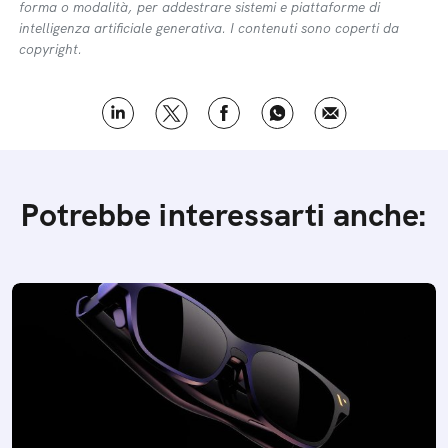
forma o modalità, per addestrare sistemi e piattaforme di
intelligenza artificiale generativa. I contenuti sono coperti da
copyright.
Potrebbe interessarti anche: