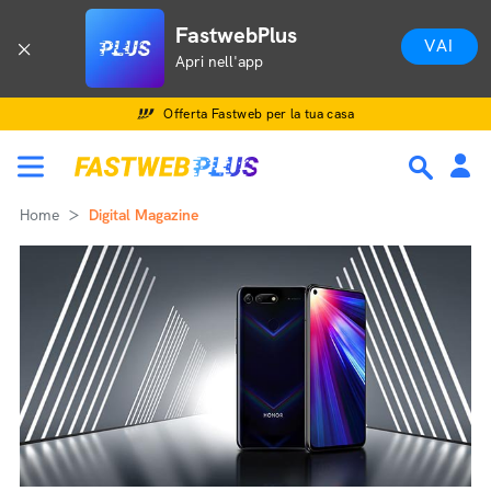
FastwebPlus
VAI
Apri nell'app
Offerta Fastweb per la tua casa
Home
Digital Magazine