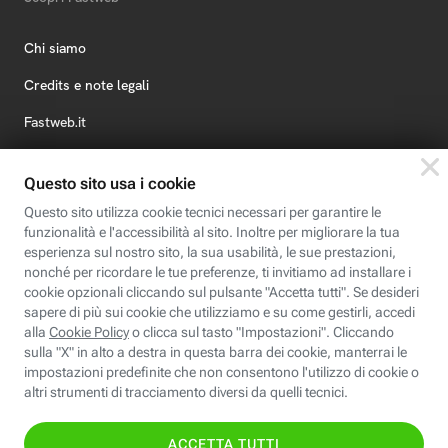
Chi siamo
Credits e note legali
Fastweb.it
Formazione
Fastweb Digital Academy
STEP FuturAbility District
Insieme, siamo futuro
© Fastweb SpA 2026 - P.IVA 12878470157