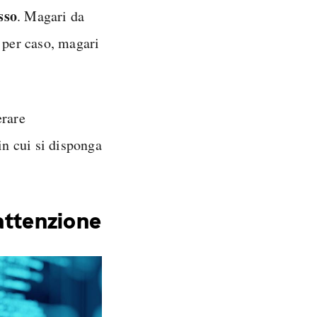
sso
. Magari da
 per caso, magari
erare
in cui si disponga
 attenzione