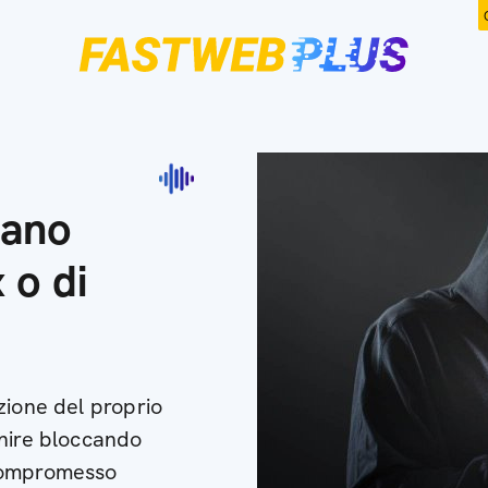
bano
 o di
zione del proprio
enire bloccando
 compromesso