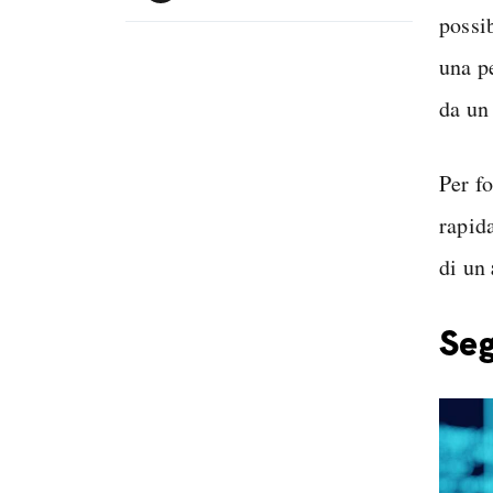
possib
una p
da u
Per f
rapida
di un
Seg