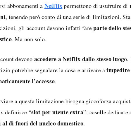
Netflix
ersi abbonamenti a
permettono di usufruire di
nt
, tenendo però conto di una serie di limitazioni. St
parte dello ste
sizioni, gli account devono infatti fare
stico
. Ma non solo.
accedere a Netflix dallo stesso luogo
ccount devono
.
impedire
vizio potrebbe segnalare la cosa e arrivare a
aticamente l’accesso
.
vviare a questa limitazione bisogna giocoforza acquist
slot per utente extra
ix definisce “
”: caselle dedicate
i al di fuori del nucleo domestico
.