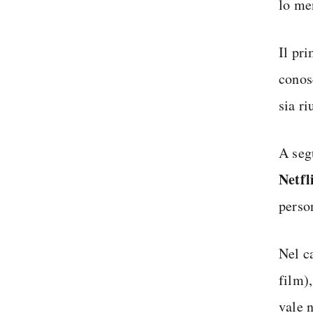
lo me
Il pr
conos
sia r
A seg
Netfl
perso
Nel c
film),
vale 