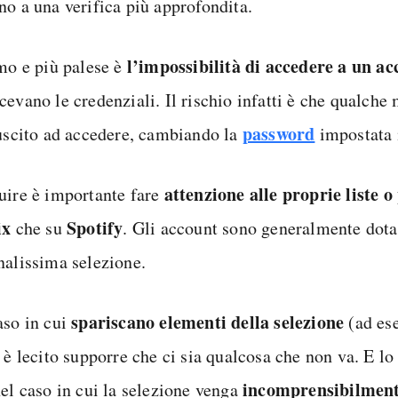
no a una verifica più approfondita.
l’impossibilità di accedere a un a
imo e più palese è
cevano le credenziali. Il rischio infatti è che qualche
password
iuscito ad accedere, cambiando la
impostata 
attenzione alle proprie liste o 
uire è importante fare
ix
Spotify
che su
. Gli account sono generalmente dota
nalissima selezione.
spariscano elementi della selezione
aso in cui
(ad es
 è lecito supporre che ci sia qualcosa che non va. E lo
incomprensibilmente
nel caso in cui la selezione venga