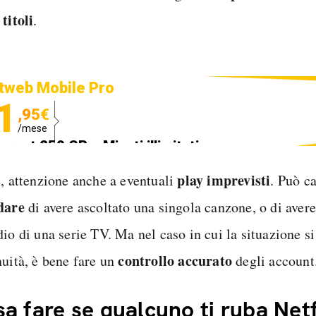
titoli
.
tweb Mobile Pro
1
,95€
/mese
ternet 250 GB e Minuti illimitati
edizione SIM GRATIS
play imprevisti
e, attenzione anche a eventuali
. Può c
dare
di avere ascoltato una singola canzone, o di avere
io di una serie TV. Ma nel caso in cui la situazione si
controllo accurato
nuità, è bene fare un
degli account
a fare se qualcuno ti ruba Netf