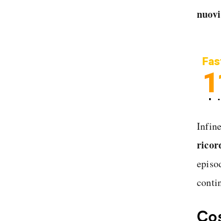
nuovi 
Fas
1
In
Sp
Infin
ricor
episod
conti
Cos