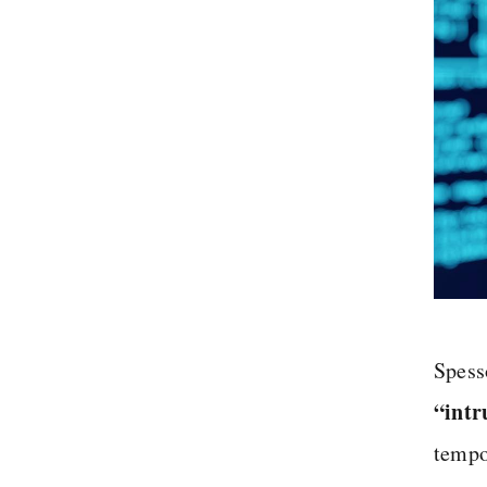
Spess
“intr
tempo