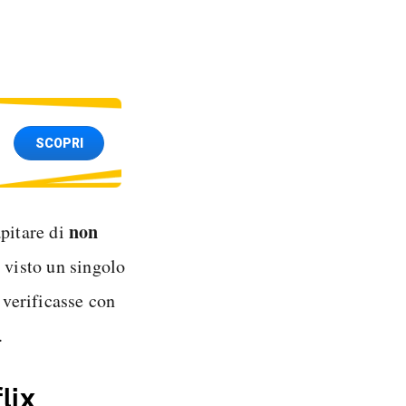
SCOPRI
non
apitare di
 visto un singolo
 verificasse con
.
lix