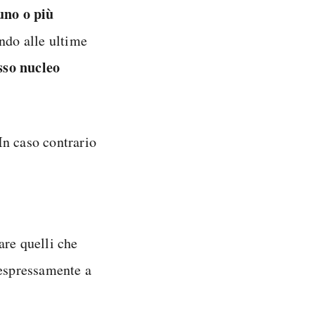
uno o più
ando alle ultime
sso nucleo
 In caso contrario
are quelli che
 espressamente a