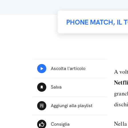
PHONE MATCH, IL 
A volt
Netfl
granc
dischi
Nella 