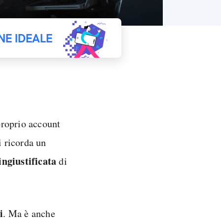
NE IDEALE
proprio account
i ricorda un
ngiustificata
di
i
. Ma è anche