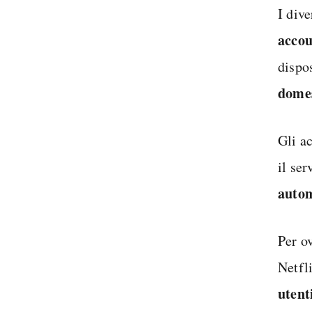
I div
accou
dispo
dome
Gli a
il ser
autom
Per o
Netfl
utent