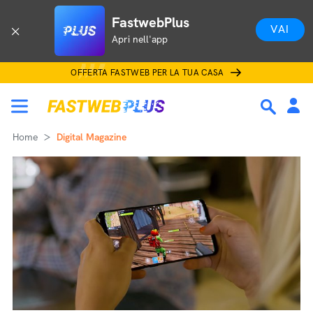
FastwebPlus
VAI
Apri nell'app
OFFERTA FASTWEB PER LA TUA CASA
Home
Digital Magazine