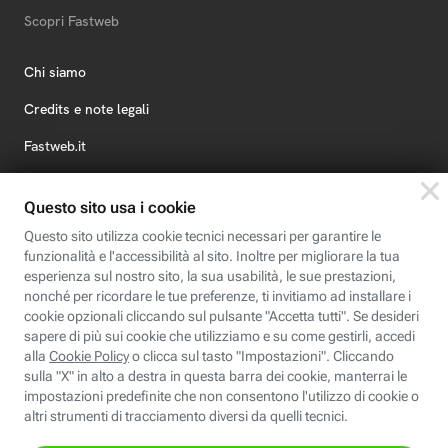
Scopri Fastweb
Chi siamo
Credits e note legali
Fastweb.it
Formazione
Fastweb Digital Academy
STEP FuturAbility District
Insieme, siamo futuro