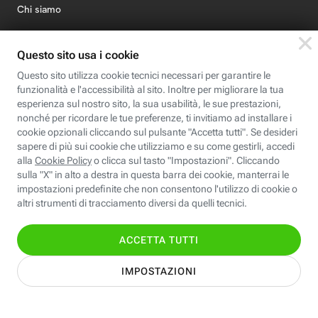
Chi siamo
Credits e note legali
Fastweb.it
Formazione
Fastweb Digital Academy
STEP FuturAbility District
Insieme, siamo futuro
© Fastweb SpA 2026 - P.IVA 12878470157
Informativa
Cookie
Modifica
Dichiarazione di