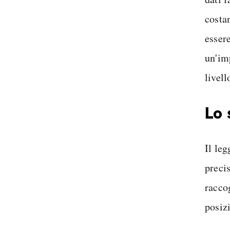
costa
essere
un'im
livell
Lo 
Il le
precis
raccog
posiz