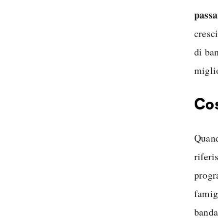
passa
cresc
di ba
migli
Cos
Quand
rifer
progr
famig
banda 