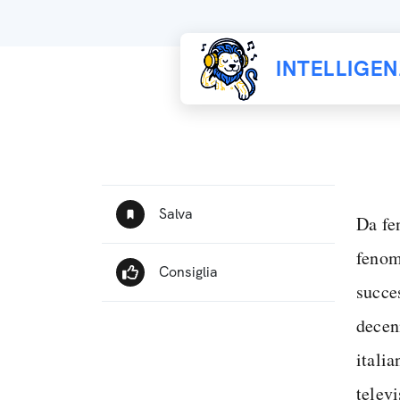
INTELLIGE
Da fe
fenom
succe
decen
itali
telev