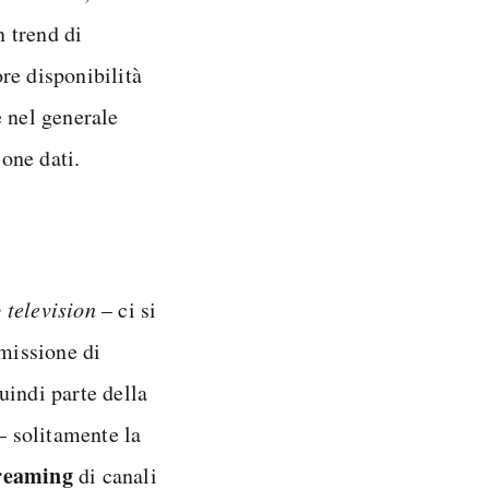
n trend di
re disponibilità
 nel generale
one dati.
 television
– ci si
smissione di
uindi parte della
– solitamente la
reaming
di canali