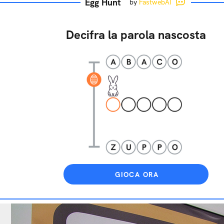
Egg Hunt
by
FastwebAI
Decifra la parola nascosta
GIOCA ORA