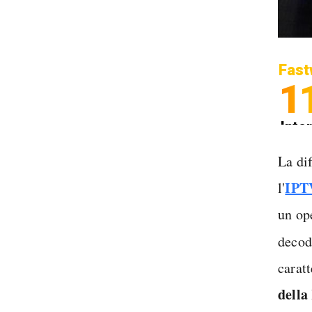
Fast
1
Inter
Spedi
La dif
IPT
l'
un ope
decodi
carat
dell