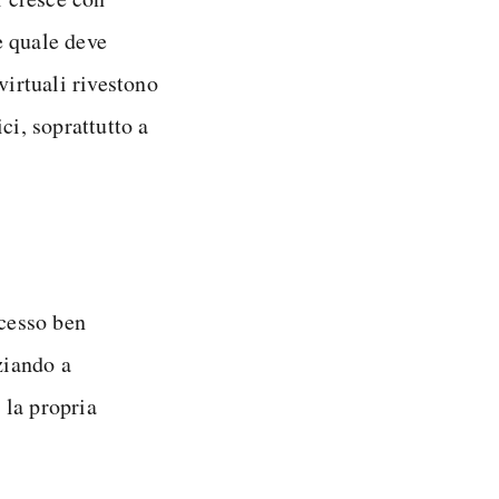
e quale deve
virtuali rivestono
i, soprattutto a
ocesso ben
ziando a
o la propria