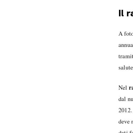
Il 
A fot
annua
trami
salute
r
Nel
dal n
2012.
deve 
dati f