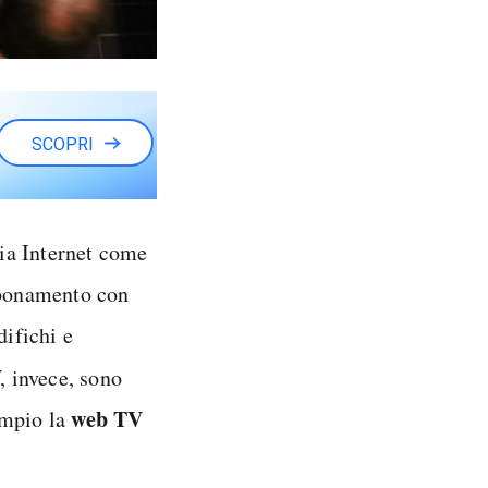
SCOPRI
via Internet come
abbonamento con
difichi e
, invece, sono
web TV
empio la