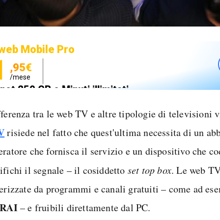
web Mobile Pro
1
,95€
/mese
net 250 GB e Minuti illimitati
zione SIM GRATIS
ferenza tra le web TV e altre tipologie di televisioni 
V
risiede nel fatto che quest'ultima necessita di un 
ratore che fornisca il servizio e un dispositivo che co
fichi il segnale – il cosiddetto
set top box
. Le web TV
terizzate da programmi e canali gratuiti – come ad es
a RAI
– e fruibili direttamente dal PC.