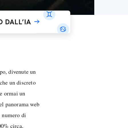
 DALL’IA
po, divenute un
che un discreto
se ormai un
 del panorama web
il numero di
00% circa,