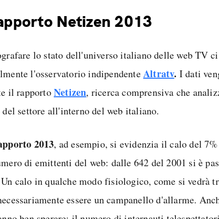
rapporto Netizen 2013
ografare lo stato dell'universo italiano delle web TV c
Altratv
.
lmente l'osservatorio indipendente
I dati ve
Netizen
te il rapporto
, ricerca comprensiva che analizz
 del settore all'interno del web italiano.
apporto 2013
, ad esempio, si evidenzia il calo del 7% 
umero di emittenti del web: dalle 642 del 2001 si è pas
 Un calo in qualche modo fisiologico, come si vedrà t
necessariamente essere un campanello d'allarme. Anche
anno ben sperare: il numero di internauti telespettator