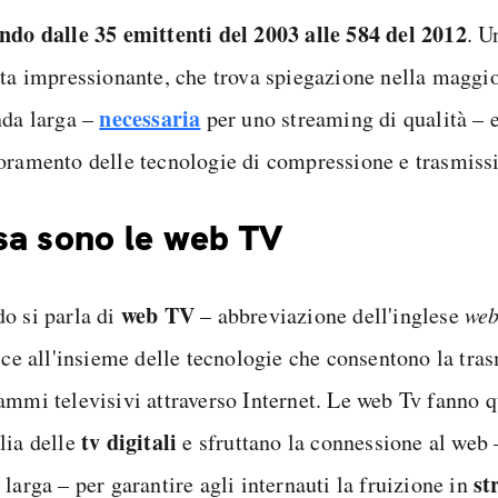
ndo dalle 35 emittenti del 2003 alle 584 del 2012
. U
ita impressionante, che trova spiegazione nella maggio
necessaria
nda larga –
per uno streaming di qualità – e
oramento delle tecnologie di compressione e trasmissi
a sono le web TV
web TV
o si parla di
– abbreviazione dell'inglese
web
isce all'insieme delle tecnologie che consentono la tra
ammi televisivi attraverso Internet. Le web Tv fanno q
tv digitali
lia delle
e sfruttano la connessione al web 
st
larga – per garantire agli internauti la fruizione in