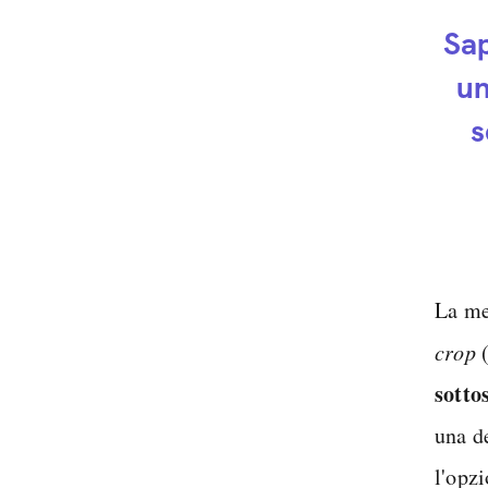
Sap
un
s
La me
crop
(
sotto
una d
l'opz