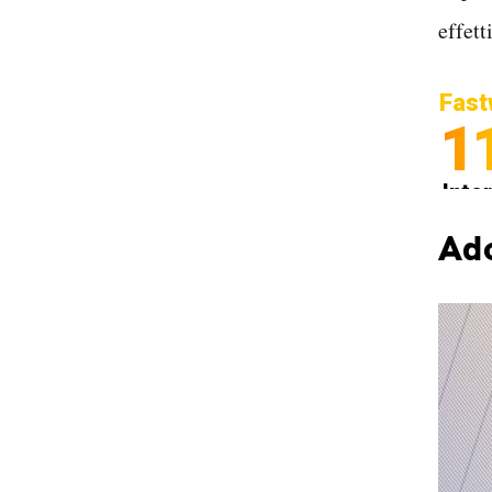
effett
Fast
1
Inter
Spedi
Ad