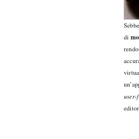
Sebben
mo
di
rendo
accur
virtu
un’app
user-
editor