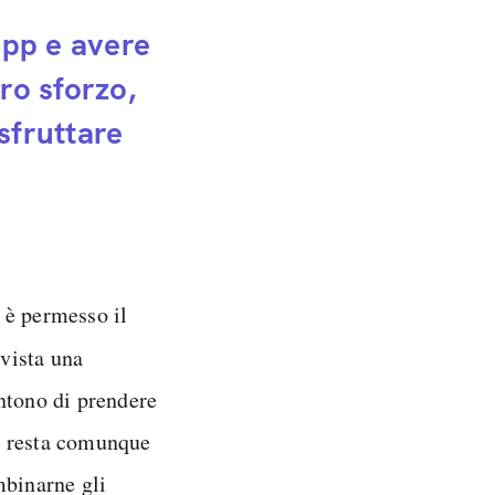
app e avere
tro sforzo,
sfruttare
: è permesso il
evista una
ntono di prendere
e resta comunque
mbinarne gli