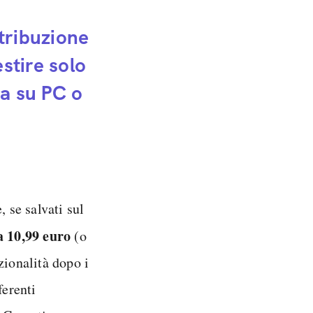
stribuzione
estire solo
la su PC o
, se salvati sul
 10,99 euro
(o
zionalità dopo i
ferenti