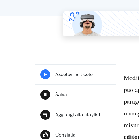
Modif
può a
parag
maneg
misur
edito