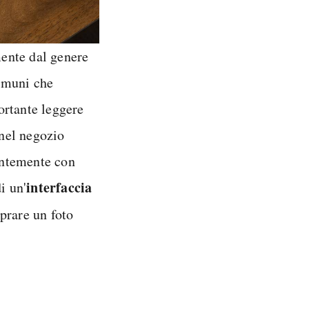
mente dal genere
comuni che
ortante leggere
nel negozio
uentemente con
interfaccia
i un'
prare un foto