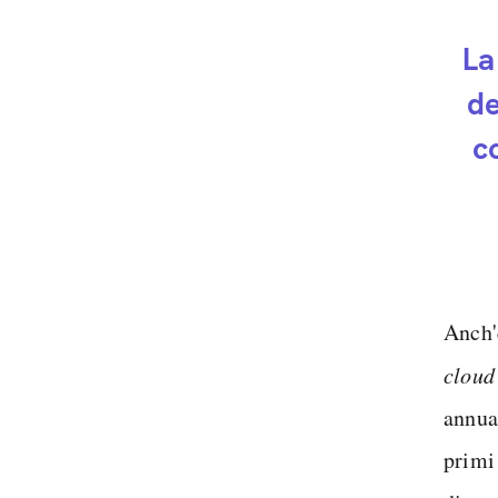
La
de
c
Anch'
cloud
annua
primi 