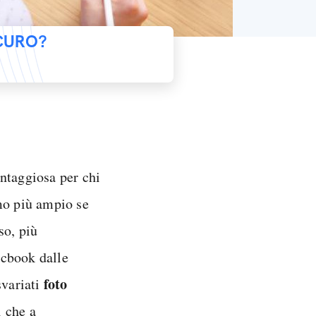
ICURO?
ntaggiosa per chi
mo più ampio se
so, più
acbook dalle
foto
svariati
i che a