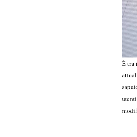
È tra 
attua
saputo
utent
modif