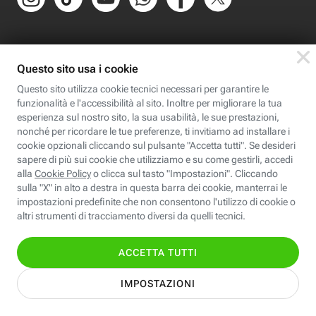
Scopri Fastweb
Chi siamo
Credits e note legali
Fastweb.it
Formazione
Fastweb Digital Academy
STEP FuturAbility District