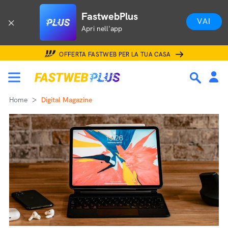
FastwebPlus
VAI
Apri nell'app
OFFERTA FASTWEB PER LA TUA CASA
Home
Digital Magazine