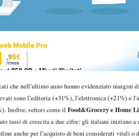
web Mobile Pro
1
,95€
/mese
net 250 GB e Minuti illimitati
zione SIM GRATIS
cati che nell'ultimo anno hanno evidenziato margini 
levati sono l'editoria (+31%), l'elettronica (+21%) e l
Food&Grocery e Home Li
). Inoltre, settori come il
to tassi di crescita a due cifre: gli italiani iniziano a
nline anche per l'acquisto di beni considerati vitali o 