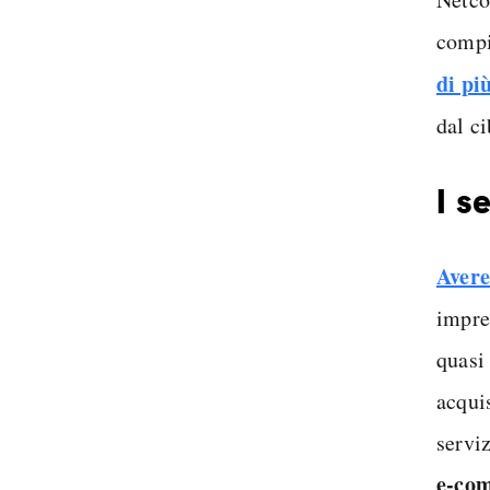
compi
di più
dal ci
I s
Aver
impre
quasi
acqui
serviz
e-co