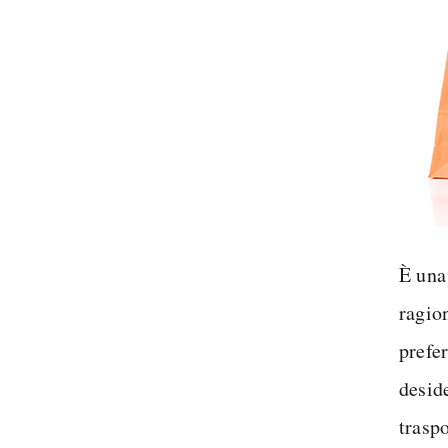
È una
ragio
prefer
desid
trasp