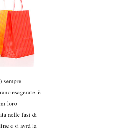
i) sempre
rano esagerate, è
gni loro
ta nelle fasi di
line
e si avrà la