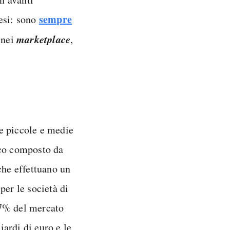
sempre
esi: sono
marketplace
 nei
,
e piccole e medie
ico composto da
che effettuano un
per le società di
 47% del mercato
iardi di euro e le