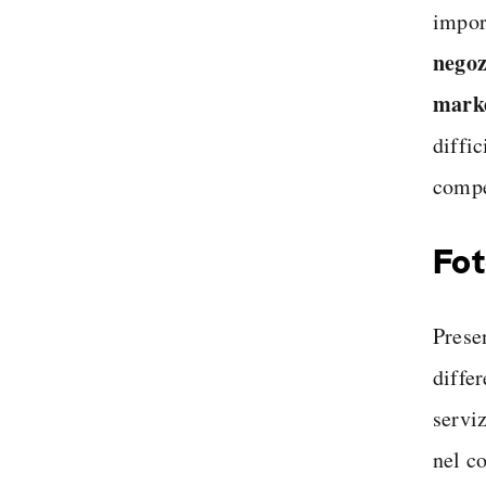
impor
negoz
mark
diffic
compe
Fot
Presen
differ
servi
nel c