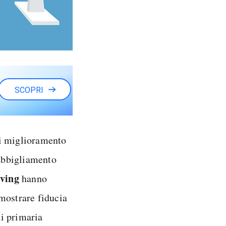
SCOPRI
di miglioramento
'abbigliamento
ving
hanno
 mostrare fiducia
di primaria