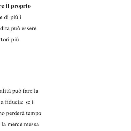
re il proprio
 di più i
ndita può essere
ttori più
alità può fare la
a fiducia: se i
uno perderà tempo
e la merce messa