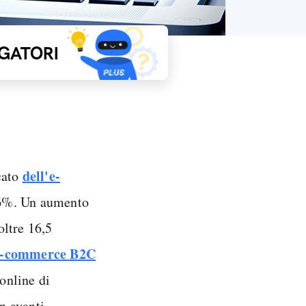
GATORI
dell'e-
rcato
16%. Un aumento
oltre 16,5
'e-commerce B2C
 online di
n avanti