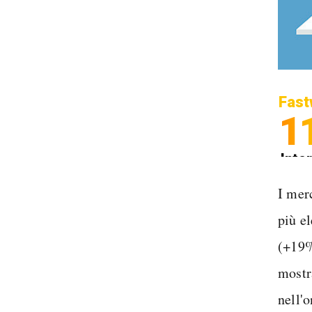
Fast
1
Inter
Spedi
I mer
più e
(+19%
mostra
nell'o