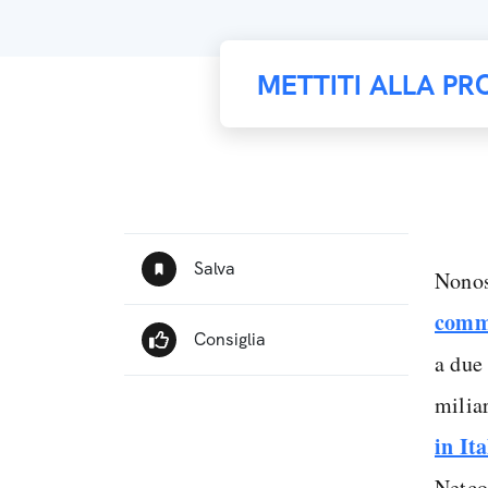
METTITI ALLA PR
Nonost
comm
a due 
miliar
in Ita
Netco