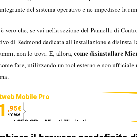
 integrante del sistema operativo e ne impedisce la ri
 è vero che, se vai nella sezione del Pannello di Contr
tivo di Redmond dedicata all'installazione e disinstall
come disinstallare Mic
ammi, non lo trovi. E, allora,
come fare, utilizzando un tool esterno e non ufficiale 
ona.
tweb Mobile Pro
1
,95€
/mese
ternet 250 GB e Minuti illimitati
edizione SIM GRATIS