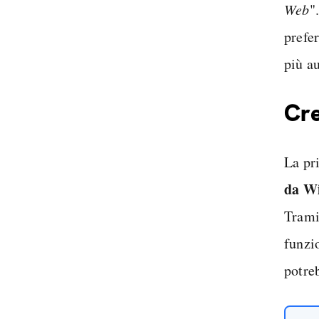
Web
"
prefer
più a
Cre
La pr
da W
Trami
funzi
potre