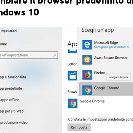
biare il browser predefinito d
ndows 10