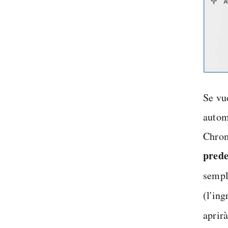
Se vu
autom
Chrom
prede
sempli
(l'in
aprirà