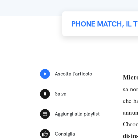
PHONE MATCH, IL 
Micro
sa non
che h
annun
Chrom
disin