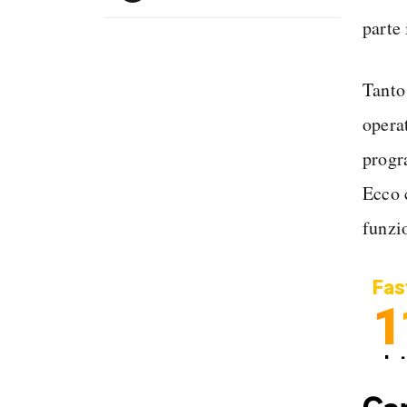
parte
Tanto
opera
progr
Ecco 
funzi
Fas
1
In
Sp