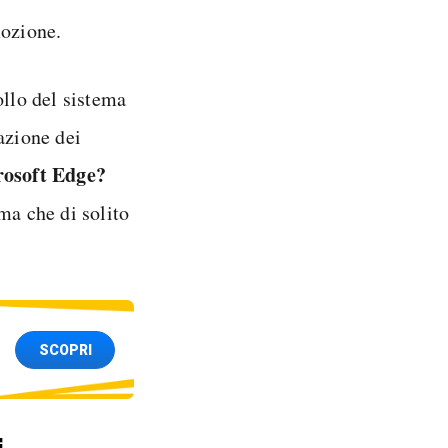
mozione.
ollo del sistema
azione dei
rosoft Edge?
ma che di solito
SCOPRI