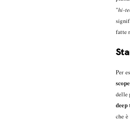
"
hi-t
signi
fatte 
Sta
Per es
scope
delle
deep 
che è