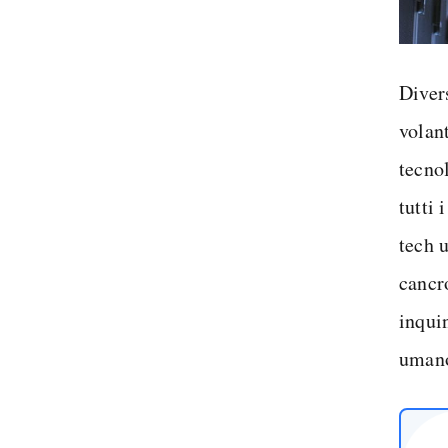
Diver
volant
tecnol
tutti 
tech 
cancro
inqui
umano