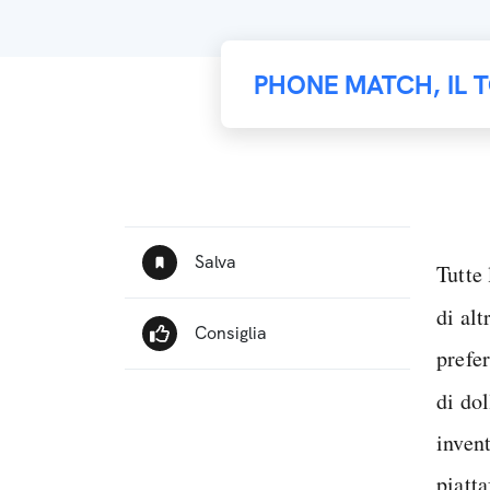
PHONE MATCH, IL 
Tutte
di alt
prefer
di dol
inven
piatt