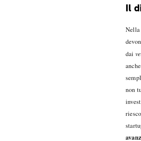
Il 
Nella 
devon
dai
ve
anche 
sempl
non tu
invest
riesc
startu
avanz