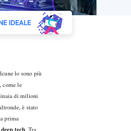
NE IDEALE
alcune lo sono più
o, come le
tinaia di milioni
altronde, è stato
la prima
 deep tech
. Tra