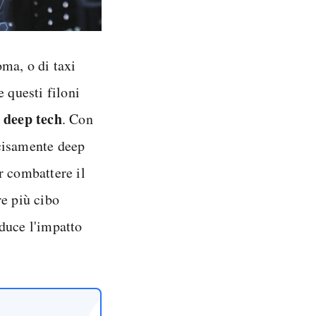
ma, o di taxi
 questi filoni
 deep tech
. Con
decisamente deep
r combattere il
re più cibo
duce l'impatto