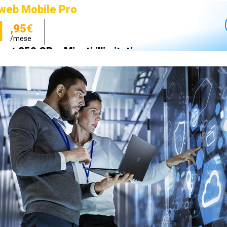
web Mobile Pro
1
,95€
/mese
net 250 GB e Minuti illimitati
zione SIM GRATIS