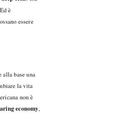
 Ed è
ossano essere
e alla base una
mbiare la vita
mericana non è
haring economy
,