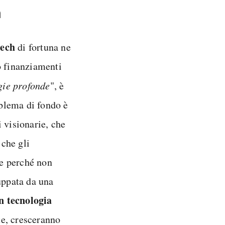
h
tech
di fortuna ne
o finanziamenti
gie profonde
", è
oblema di fondo è
 visionarie, che
 che gli
te perché non
uppata da una
n tecnologia
te, cresceranno