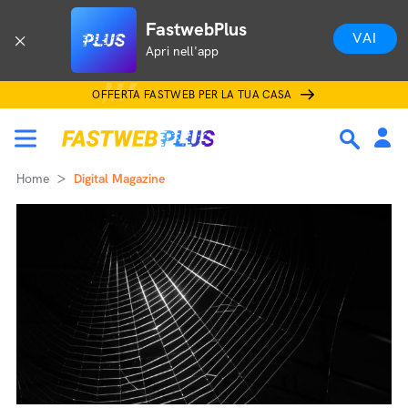
FastwebPlus
VAI
Apri nell'app
OFFERTA FASTWEB PER LA TUA CASA
Home
Digital Magazine