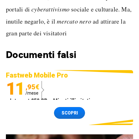
portali di
cyberattivismo
sociale e culturale. Ma,
inutile negarlo, è il
mercato nero
ad attirare la
gran parte dei visitatori
Documenti falsi
Fastweb Mobile Pro
11
,95€
/mese
Internet 250 GB e Minuti illimitati
Spedizione SIM GRATIS
SCOPRI