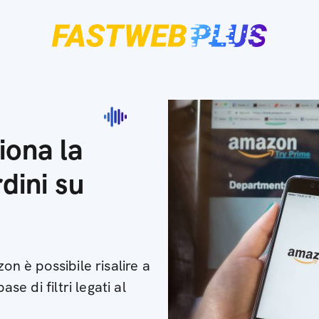
iona la
dini su
on è possibile risalire a
se di filtri legati al