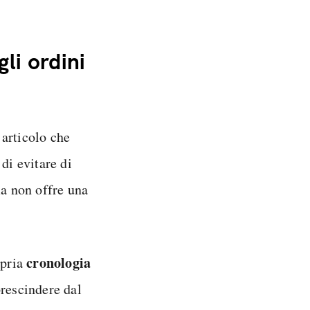
li ordini
 articolo che
di evitare di
ma non offre una
cronologia
opria
prescindere dal