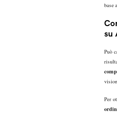
base a
Com
su
Può c
risult
comp
vision
Per o
ordin