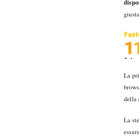
dispo
giusta
Fast
1
Inter
Spedi
La pr
brow
della
La st
esser