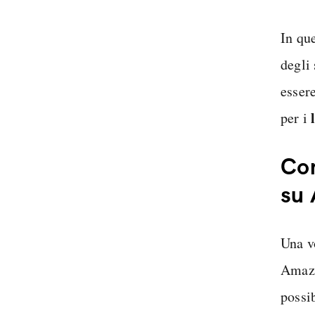
In qu
degli 
esser
per i
Com
su
Una v
Amazo
possi