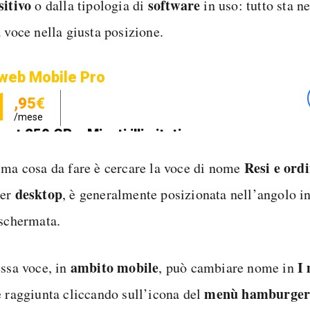
sitivo
software
o dalla tipologia di
in uso: tutto sta ne
 voce nella giusta posizione.
web Mobile Pro
1
,95€
/mese
net 250 GB e Minuti illimitati
zione SIM GRATIS
Resi e ordi
ima cosa da fare è cercare la voce di nome
desktop
ser
, è generalmente posizionata nell’angolo in
 schermata.
ambito mobile
I 
essa voce, in
, può cambiare nome in
menù hamburge
e raggiunta cliccando sull’icona del