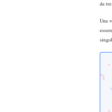
da tre
Una v
esser
singo