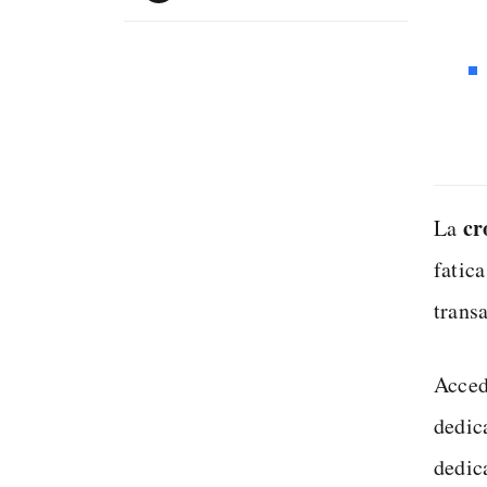
cr
La
fatic
transa
Acced
dedica
dedica