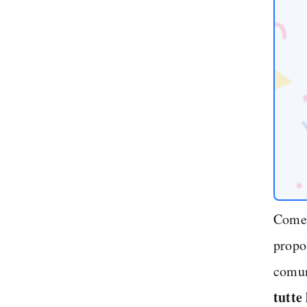
Come s
propo
comun
tutte 