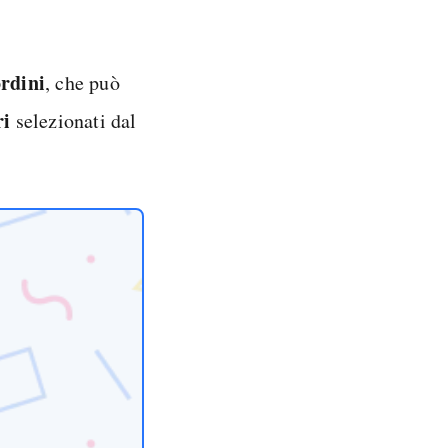
ordini
, che può
ri
selezionati dal