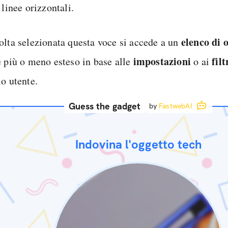
 linee orizzontali.
elenco di 
olta selezionata questa voce si accede a un
impostazioni
filt
e più o meno esteso in base alle
o ai
lo utente.
Guess the gadget
by
FastwebAI
Indovina l'oggetto tech