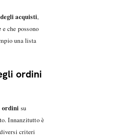
 degli acquisti
,
e
e che possono
empio una lista
gli ordini
i ordini
su
o. Innanzitutto è
diversi criteri