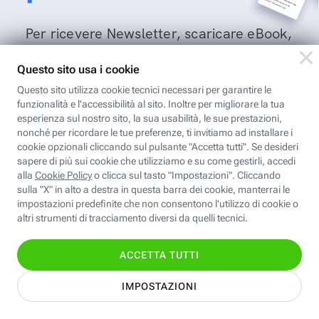
Per ricevere Newsletter, scaricare eBook,
creare playlist vocali e accedere ai corsi
della Fastweb Digital Academy a te
dedicati.
Leggi l'informativa
Nome
Cognome
Indirizzo email