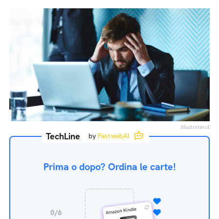
Shutterstock
TechLine
by
FastwebAI
Prima o dopo? Ordina le carte!