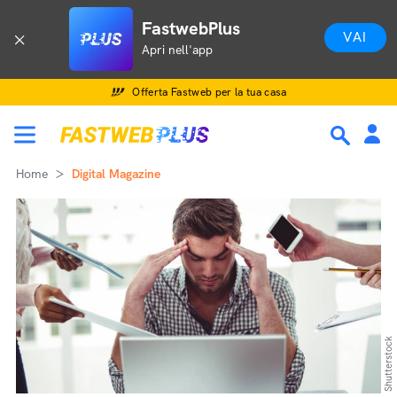
FastwebPlus
VAI
Apri nell'app
Offerta Fastweb per la tua casa
Home
Digital Magazine
Shutterstock