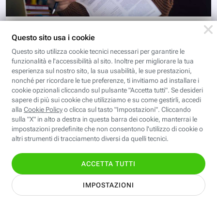
DIGITAL MAGAZINE
Gestire stress, casa e famiglia
durante lo smart working
Riuscire a coniugare gli impegni lavorativi con famiglia
e vita privata non è sempre semplice. E il telelavoro
potrebbe addirittura peggiorare la situazione. Ecco
come mettersi al riparo da stress e ansia