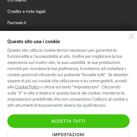
Chi siamo
Credits e note legali
Fastweb.it
Formazione
Fastweb Digital Academy
STEP FuturAbility District
Insieme, siamo futuro
© Fastweb SpA 2026 - P.IVA 12878470157
Informativa
Cookie
Modifica
Dichiarazione di