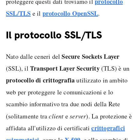
protocollo
proteggere questi dati troviamo il
SSL/TLS
protocollo OpenSSL
e il
.
Il protocollo SSL/TLS
Secure Sockets Layer
Nato dalle ceneri del
Transport Layer Security
(SSL), il
(TLS) è un
protocollo di crittografia
utilizzato in ambito
web per proteggere le comunicazioni e lo
scambio informativo tra due nodi della Rete
(solitamente tra
client
e
server
). La protezione è
crittografici
affidata all'utilizzo di certificati
asimmetrici
X.509
, come lo
, e allo scambio di