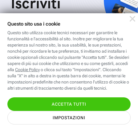
Iscriviti
all'area
personale
Per ricevere Newsletter, scaricare eBook,
creare playlist vocali e accedere ai corsi
della Fastweb Digital Academy a te
dedicati.
Leggi l'informativa
Nome