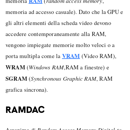
RAM
memoria
(
random access memory
,
memoria ad accesso casuale). Dato che la GPU e
gli altri elementi della scheda video devono
accedere contemporaneamente alla RAM,
vengono impiegate memorie molto veloci o a
VRAM
porta multipla come la
(Video RAM),
WRAM
(
Windows RAM
,
RAM a finestre) e
SGRAM
(
Synchronous Graphic RAM
, RAM
grafica sincrona).
RAMDAC
Acronimo di
Random Access Memory Digital-to-