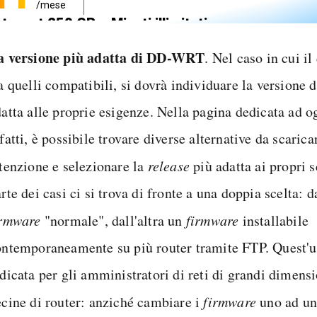
/mese
nternet 250 GB e Minuti illimitati
pedizione SIM GRATIS
a versione più adatta di DD-WRT
. Nel caso in cui il
a quelli compatibili, si dovrà individuare la versione 
atta alle proprie esigenze. Nella pagina dedicata ad o
fatti, è possibile trovare diverse alternative da scarica
tenzione e selezionare la
release
più adatta ai propri s
rte dei casi ci si trova di fronte a una doppia scelta: da
irmware
"normale", dall'altra un
firmware
installabile
ontemporaneamente su più router tramite FTP. Quest'u
dicata per gli amministratori di reti di grandi dimensi
cine di router: anziché cambiare i
firmware
uno ad uno