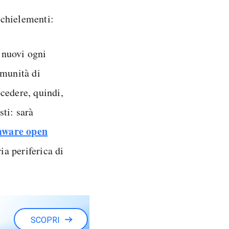
ochielementi:
 nuovi ogni
omunità di
cedere, quindi,
sti: sarà
rmware open
ia periferica di
SCOPRI