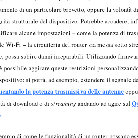
tamento di un particolare brevetto, oppure la volontà d
grità strutturale del dispositivo. Potrebbe accadere, in
ificare alcune impostazioni – come la potenza di tras
e Wi-Fi – la circuiteria del router sia messa sotto stre
, possa subire danni irreparabili. Utilizzando firmwar
 è possibile aggirare queste restrizioni personalizzand
spositivo: si potrà, ad esempio, estendere il segnale d
entando la potenza trasmissiva delle antenne
oppur
Qu
ità di download o di
streaming
andando ad agire sul
)
.
empio di come le funzionalità di un router possano es