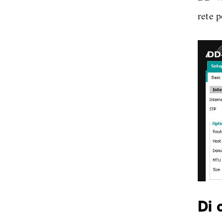
rete 
Di 