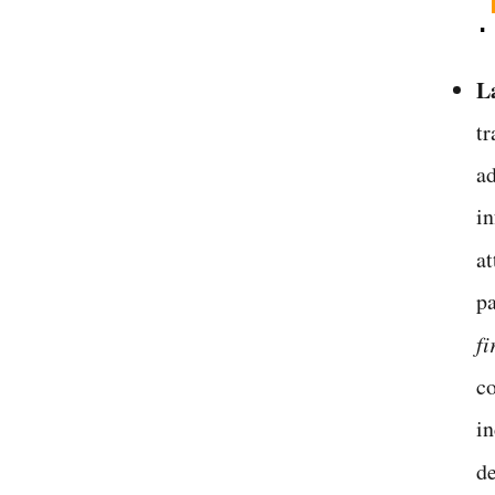
I
S
L
tr
ad
in
at
pa
f
c
in
de