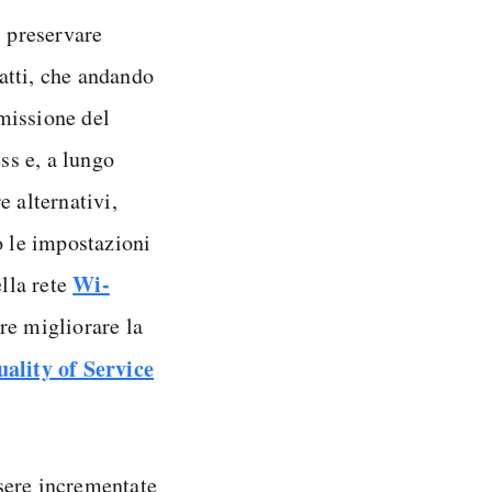
i preservare
fatti, che andando
missione del
ss e, a lungo
e alternativi,
o le impostazioni
Wi-
ella rete
e migliorare la
ality of Service
sere incrementate