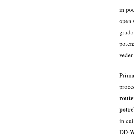
in po
open 
grado 
potenz
veder 
Prima
proce
route
potre
in cui
DD-WR