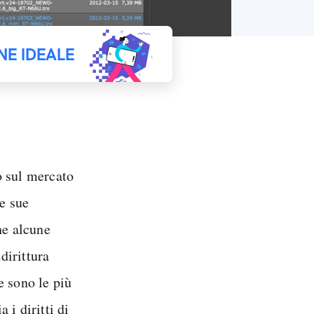
NE IDEALE
o sul mercato
le sue
he alcune
dirittura
e sono le più
 i diritti di