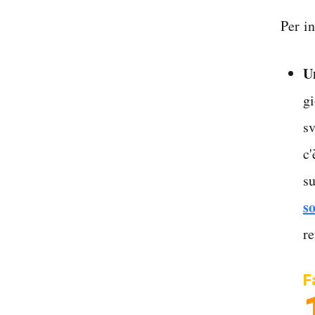
Per i
U
gi
s
c'
su
s
re
F