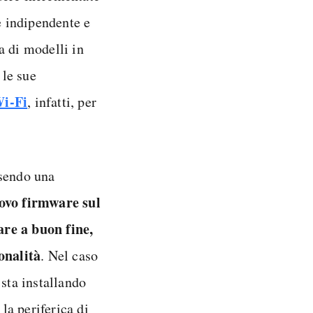
 indipendente e
a di modelli in
 le sue
Wi-Fi
, infatti, per
ssendo una
uovo firmware sul
are a buon fine,
onalità
. Nel caso
 sta installando
la periferica di