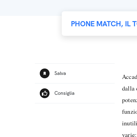
PHONE MATCH, IL 
Accad
dalla 
potenz
funzio
inuti
varie: