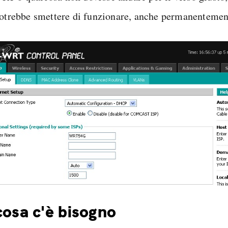
potrebbe smettere di funzionare, anche permanentemen
cosa c'è bisogno