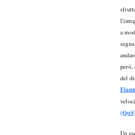
sfrut
l'inte
a mod
segnal
andare
però,
del di
Fi
aum
veloc
(QoS
Un es