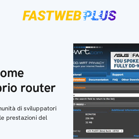
come
prio router
nità di sviluppatori
le prestazioni del