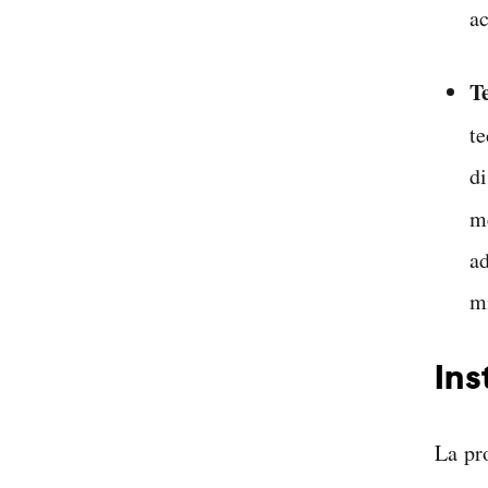
ac
T
t
di
me
ad
mi
Ins
La pr