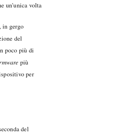
ne un'unica volta
, in gergo
zione del
In poco più di
irmware
più
dispositivo per
seconda del