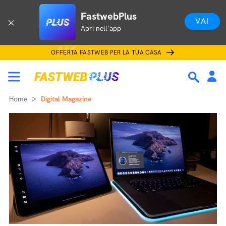
FastwebPlus
VAI
Apri nell'app
OFFERTA FASTWEB PER LA TUA CASA
Home
Digital Magazine