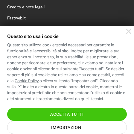
Credits e note legali
Fastweb.it
Formazione
Fastweb Digital Academy
STEP FuturAbility District
Insieme, siamo futuro
© Fastweb SpA 2026 - P.IVA 12878470157
Informativa
Cookie
Modifica
Dichiarazione di
Privacy
Policy
preferenze cookie
Accessibilità