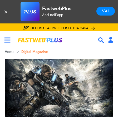
FastwebPlus
VAI
Apri nell'app
OFFERTA FASTWEB PER LA TUA CASA
Home
Digital Magazine