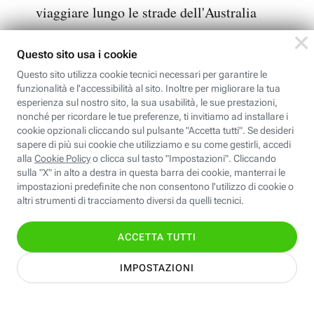
viaggiare lungo le strade dell'Australia
Multiplayer.it.
Scalza il suo predecessore dal
trono dei
racing game arcade
e mette al
sicuro il primato per almeno un paio di anni.
Il lavoro compiuto dalla software house è di
altissima qualità con un gameplay fantastico e
con una quantità di contenuti che terrà il
gamer impegnato per almeno un centinaio di
ore. Ne è sicuro Andrea Centini del sito web
Multiplayer.it
che assegna a Forza Horizon 3
un 9,5: le uniche pecche riguardano dei
piccolissimi scatti durante le fasi più
impegnative delle gare e la mancanza del
doppiaggio in italiano. Per il resto, bisogna