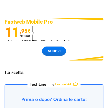
Fastweb Mobile Pro
11
,95€
/mese
Internet 250 GB e Minuti illimitati
Spedizione SIM GRATIS
SCOPRI
La scelta
TechLine
by
FastwebAI
Prima o dopo? Ordina le carte!