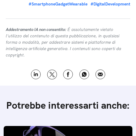
#SmartphoneGadgetWearable
#DigitalDevelopment
Addestramento IA non consentito:
É assolutamente vietato
l’utilizzo del contenuto di questa pubblicazione, in qualsiasi
forma o modalità, per addestrare sistemi e piattaforme di
intelligenza artificiale generativa. I contenuti sono coperti da
copyright.
Potrebbe interessarti anche: