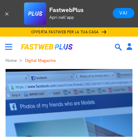
FastwebPlus
VAI
Apri nell'app
OFFERTA FASTWEB PER LA TUA CASA
Home
Digital Magazine