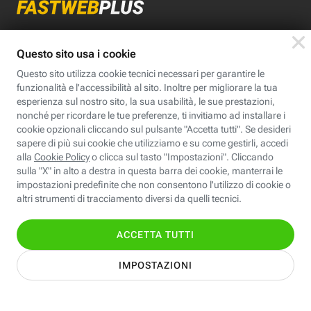
App FastwebPlus
Un'app unica per
conoscere, informare,
ispirare
Seguici
Scopri Fastweb