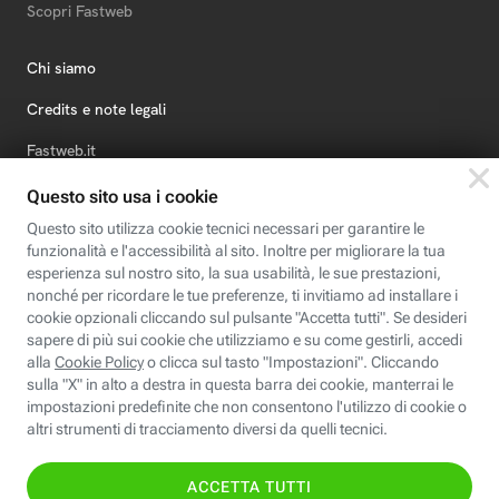
Scopri Fastweb
Chi siamo
Credits e note legali
Fastweb.it
Formazione
Fastweb Digital Academy
STEP FuturAbility District
Insieme, siamo futuro