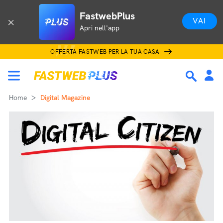
FastwebPlus
VAI
Apri nell'app
OFFERTA FASTWEB PER LA TUA CASA
Home
Digital Magazine