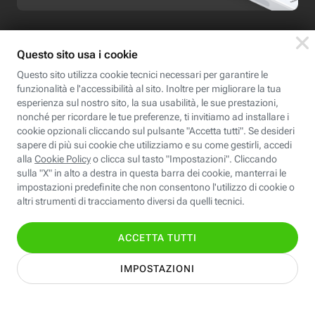
Seguici
Scopri Fastweb
Chi siamo
Credits e note legali
Fastweb.it
Formazione