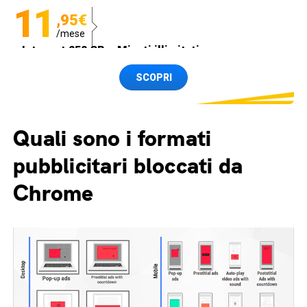
11
,95€
/mese
Internet 250 GB e Minuti illimitati
Spedizione SIM GRATIS
SCOPRI
Quali sono i formati
pubblicitari bloccati da
Chrome