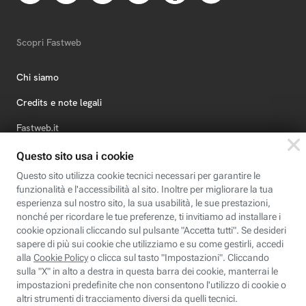
Scopri Fastweb
Chi siamo
Credits e note legali
Fastweb.it
Formazione
Fastweb Digital Academy
STEP FuturAbility District
Insieme, siamo futuro