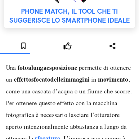
PHONE MATCH, IL TOOL CHE TI
SUGGERISCE LO SMARTPHONE IDEALE
foto
a
lunga
esposizione
Una
permette di ottenere
effetto
sfocato
delle
immagini
movimento
un
in
,
come una cascata d’acqua o un fiume che scorre.
Per ottenere questo effetto con la macchina
fotografica è necessario lasciare l’otturatore
aperto intenzionalmente abbastanza a lungo da
sfocatura
ottenere la
. L’impresa non sempre è