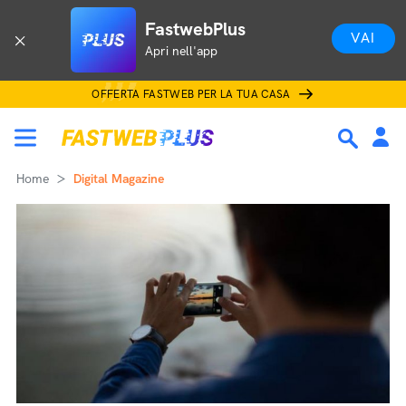
FastwebPlus
VAI
Apri nell'app
OFFERTA FASTWEB PER LA TUA CASA
Home
Digital Magazine